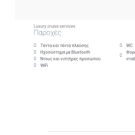
Luxury cruise services
Παροχές
Τέντα και τέντα πλεύσης
WC
Ηχοσύστημα με Bluetooth
Φορη
Ντους και νιπτήρες προσώπου ​
στα
WiFi