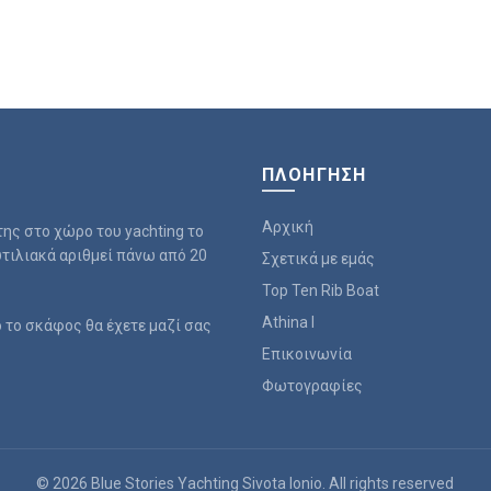
ΠΛΟΉΓΗΣΗ
Αρχική
ης στο χώρο του yachting το
υτιλιακά αριθμεί πάνω από 20
Σχετικά με εμάς
Top Ten Rib Boat
Athina I
 το σκάφος θα έχετε μαζί σας
Επικοινωνία
Φωτογραφίες
© 2026
Blue Stories Yachting Sivota Ionio
. All rights reserved