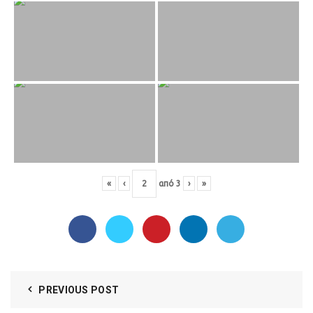
«
‹
από
3
›
»
PREVIOUS POST