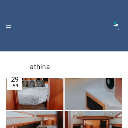
athina
29
ΙΑΝ